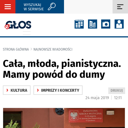
WYSZUKAJ
Rozwiń
Roz
W SERWISIE
nawigację
naw
STRONA GŁÓWNA
NAJNOWSZE WIADOMOŚCI
Cała, młoda, pianistyczna.
Mamy powód do dumy
›
›
KULTURA
IMPREZY I KONCERTY
WYDRUKUJ
DRUKUJ
PODSTRON
|
24 maja 2019
12:11
DO