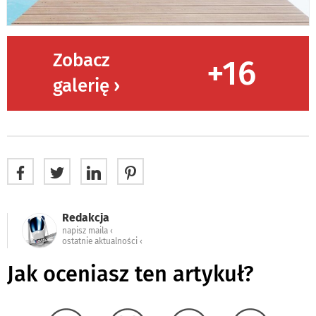
Zobacz
+16
galerię ›
Redakcja
napisz maila ‹
ostatnie aktualności ‹
Jak oceniasz ten artykuł?