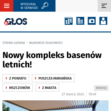
WYSZUKAJ
Rozwiń
Roz
W SERWISIE
nawigację
naw
STRONA GŁÓWNA
NAJNOWSZE WIADOMOŚCI
Nowy kompleks basenów
letnich!
›
›
Z POWIATU
PUSZCZA MARIAŃSKA
›
›
MSZCZONÓW
Z MIASTA
WYDRUKUJ
DRUKUJ
PODSTRON
|
27 marca 2024
10:49
DO