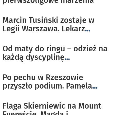
pierwszoligowe marzenia
Marcin Tusiński zostaje w
Legii Warszawa. Lekarz
...
Od maty do ringu – odzież na
każdą dyscyplinę
...
Po pechu w Rzeszowie
przyszło podium. Pamela
...
Flaga Skierniewic na Mount
Evereście. Magda i
...