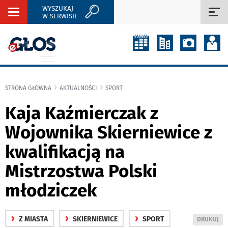
WYSZUKAJ
Rozwiń
Roz
W SERWISIE
nawigację
naw
STRONA GŁÓWNA
AKTUALNOŚCI
SPORT
Kaja Kaźmierczak z
Wojownika Skierniewice z
kwalifikacją na
Mistrzostwa Polski
młodziczek
›
›
›
Z MIASTA
SKIERNIEWICE
SPORT
WYDRUKUJ
DRUKUJ