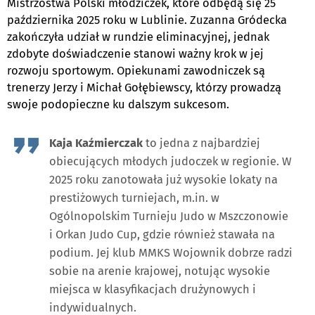
Mistrzostwa Polski młodziczek, które odbędą się 25
października 2025 roku w Lublinie. Zuzanna Gródecka
zakończyła udział w rundzie eliminacyjnej, jednak
zdobyte doświadczenie stanowi ważny krok w jej
rozwoju sportowym. Opiekunami zawodniczek są
trenerzy Jerzy i Michał Gołębiewscy, którzy prowadzą
swoje podopieczne ku dalszym sukcesom.
Kaja Kaźmierczak
to jedna z najbardziej
obiecujących młodych judoczek w regionie. W
2025 roku zanotowała już wysokie lokaty na
prestiżowych turniejach, m.in. w
Ogólnopolskim Turnieju Judo w Mszczonowie
i Orkan Judo Cup, gdzie również stawała na
podium. Jej klub MMKS Wojownik dobrze radzi
sobie na arenie krajowej, notując wysokie
miejsca w klasyfikacjach drużynowych i
indywidualnych.