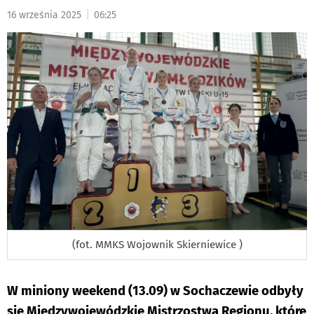
PODSTRON
|
16 września 2025
06:25
DO
(fot. MMKS Wojownik Skierniewice )
W miniony weekend (13.09) w Sochaczewie odbyły
się Międzywojewódzkie Mistrzostwa Regionu, które