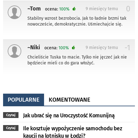
0
~Tom
9 miesięcy temu
ocena:
100%
Stabilny wzrost bezrobocia. Jak to ładnie brzmi tak
nowoczeście, demokratycznie. Uśmiechajcie się.
-1
~Niki
9 miesięcy temu
ocena:
100%
Chcieliście Tuska to macie. Tylko nie jęczeć jak nie
będziecie mieli co do gara włożyć.
POPULARNE
KOMENTOWANE
Jak ubrać się na Uroczystość Komunijną
Czytaj
Ile kosztuje wypożyczenie samochodu bez
Czytaj
kaucji na lotnisku w Łodzi?