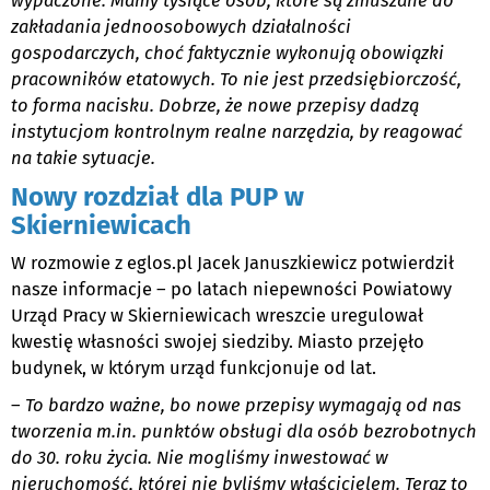
wypaczone. Mamy tysiące osób, które są zmuszane do
zakładania jednoosobowych działalności
gospodarczych, choć faktycznie wykonują obowiązki
pracowników etatowych. To nie jest przedsiębiorczość,
to forma nacisku. Dobrze, że nowe przepisy dadzą
instytucjom kontrolnym realne narzędzia, by reagować
na takie sytuacje.
Nowy rozdział dla PUP w
Skierniewicach
W rozmowie z eglos.pl Jacek Januszkiewicz potwierdził
nasze informacje – po latach niepewności Powiatowy
Urząd Pracy w Skierniewicach wreszcie uregulował
kwestię własności swojej siedziby. Miasto przejęło
budynek, w którym urząd funkcjonuje od lat.
–
To bardzo ważne, bo nowe przepisy wymagają od nas
tworzenia m.in. punktów obsługi dla osób bezrobotnych
do 30. roku życia. Nie mogliśmy inwestować w
nieruchomość, której nie byliśmy właścicielem. Teraz to