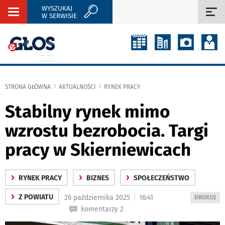
WYSZUKAJ
Rozwiń
Roz
W SERWISIE
nawigację
naw
STRONA GŁÓWNA
AKTUALNOŚCI
RYNEK PRACY
Stabilny rynek mimo
wzrostu bezrobocia. Targi
pracy w Skierniewicach
›
›
›
RYNEK PRACY
BIZNES
SPOŁECZEŃSTWO
›
|
Z POWIATU
26 października 2025
16:41
WYDRUKUJ
DRUKUJ
PODSTRON
komentarzy 2
DO