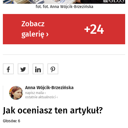
fot. fot. Anna Wójcik-Brzezińska
Zobacz
+24
galerię ›
Anna Wójcik-Brzezińska
napisz maila ‹
ostatnie aktualności ‹
Jak oceniasz ten artykuł?
Głosów: 6