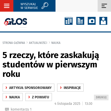
WYSZUKAJ
Rozwiń
Roz
W SERWISIE
nawigację
naw
STRONA GŁÓWNA
AKTUALNOŚCI
NAUKA
5 rzeczy, które zaskakują
studentów w pierwszym
roku
›
›
ARTYKUŁ SPONSOROWANY
INSPIRACJE
›
›
NAUKA
Z POWIATU
WYDRUKUJ
DRUKUJ
PODSTRON
|
4 listopada 2025
13:30
DO
komentarzy 1