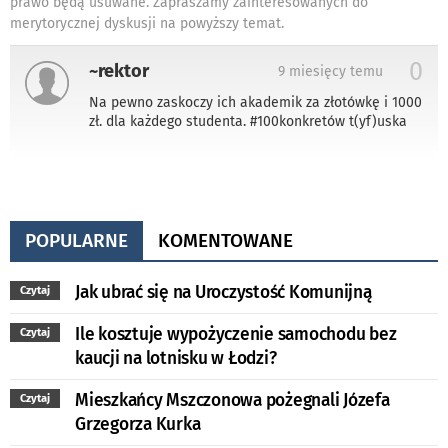
prawo będą usuwane. Zapraszamy zainteresowanych do
merytorycznej dyskusji na powyższy temat.
0
~rektor
9 miesięcy temu
Na pewno zaskoczy ich akademik za złotówkę i 1000
zł. dla każdego studenta. #100konkretów t(yf)uska
POPULARNE
KOMENTOWANE
Jak ubrać się na Uroczystość Komunijną
Czytaj
Ile kosztuje wypożyczenie samochodu bez
Czytaj
kaucji na lotnisku w Łodzi?
Mieszkańcy Mszczonowa pożegnali Józefa
Czytaj
Grzegorza Kurka