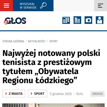
WYSZUKAJ
Rozwiń
Roz
W SERWISIE
nawigację
naw
STRONA GŁÓWNA
AKTUALNOŚCI
SPORT
Najwyżej notowany polski
tenisista z prestiżowym
tytułem „Obywatela
Regionu Łódzkiego”
›
›
|
Z MIASTA
SPORT
5 grudnia 2025
10:14
WYDRUKUJ
DRUKUJ
PODSTRON
DO