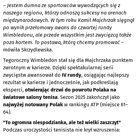
–
Jestem dumna ze sportowców wywodzących się z
naszego regionu, którzy odnoszą sukcesy na arenach
międzynarodowych. W tym roku Kamil Majchrzak sięgnął
po wynik przełomowy awans do czwartej rundy
Wimbledonu, ale przede wszystkim jest zwycięzcą także
poza kortem. To postawa, którą chcemy promować
–
mówiła Skrzydlewska.
Tegoroczny Wimbledon stał się dla Majchrzaka punktem
zwrotnym w karierze. Dzięki spektakularnej serii
zwycięstw awansował do
IV rundy
, osiągając najlepszy
rezultat w karierze i jednocześnie, jak podkreślają
eksperci,
otwierając drzwi do powrotu Polaka na
światowe salony tenisa
. Sezon 2025 zakończył jako
najwyżej notowany Polak
w rankingu ATP (miejsce 61–
64).
"To ogromna niespodzianka, ale też wielki zaszczyt"
Podczas uroczystości tenisista nie krył wzruszenia: