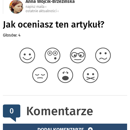
Anna Wójcik-Brzezińska
napisz maila ‹
ostatnie aktualności ‹
Jak oceniasz ten artykuł?
Głosów: 4
Komentarze
0