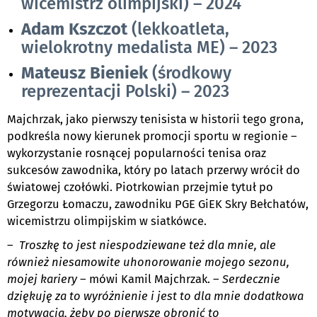
wicemistrz olimpijski) – 2024
Adam Kszczot
(lekkoatleta,
wielokrotny medalista ME) – 2023
Mateusz Bieniek
(środkowy
reprezentacji Polski) – 2023
Majchrzak, jako pierwszy tenisista w historii tego grona,
podkreśla nowy kierunek promocji sportu w regionie –
wykorzystanie rosnącej popularności tenisa oraz
sukcesów zawodnika, który po latach przerwy wrócił do
światowej czołówki. Piotrkowian przejmie tytuł po
Grzegorzu Łomaczu, zawodniku PGE GiEK Skry Bełchatów,
wicemistrzu olimpijskim w siatkówce.
–
Troszkę to jest niespodziewane też dla mnie, ale
również niesamowite uhonorowanie mojego sezonu,
mojej kariery
– mówi Kamil Majchrzak. –
Serdecznie
dziękuję za to wyróżnienie i jest to dla mnie dodatkowa
motywacja, żeby po pierwsze obronić to