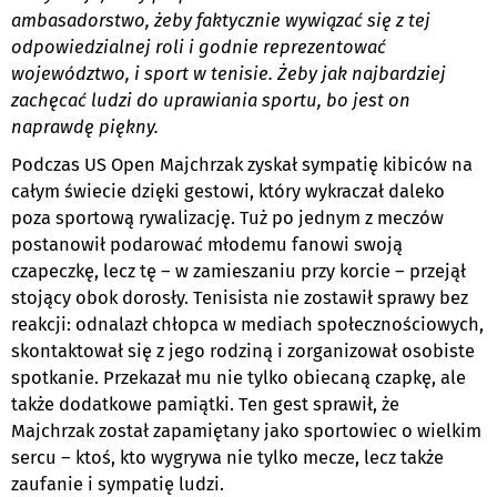
ambasadorstwo, żeby faktycznie wywiązać się z tej
odpowiedzialnej roli i godnie reprezentować
województwo, i sport w tenisie. Żeby jak najbardziej
zachęcać ludzi do uprawiania sportu, bo jest on
naprawdę piękny.
Podczas US Open Majchrzak zyskał sympatię kibiców na
całym świecie dzięki gestowi, który wykraczał daleko
poza sportową rywalizację. Tuż po jednym z meczów
postanowił podarować młodemu fanowi swoją
czapeczkę, lecz tę – w zamieszaniu przy korcie – przejął
stojący obok dorosły. Tenisista nie zostawił sprawy bez
reakcji: odnalazł chłopca w mediach społecznościowych,
skontaktował się z jego rodziną i zorganizował osobiste
spotkanie. Przekazał mu nie tylko obiecaną czapkę, ale
także dodatkowe pamiątki. Ten gest sprawił, że
Majchrzak został zapamiętany jako sportowiec o wielkim
sercu – ktoś, kto wygrywa nie tylko mecze, lecz także
zaufanie i sympatię ludzi.