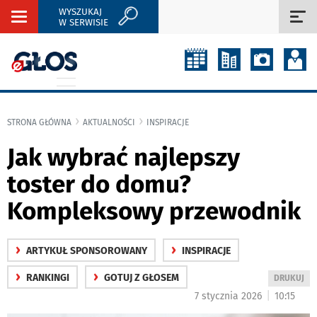
WYSZUKAJ
Rozwiń
Roz
W SERWISIE
nawigację
naw
STRONA GŁÓWNA
AKTUALNOŚCI
INSPIRACJE
Jak wybrać najlepszy
toster do domu?
Kompleksowy przewodnik
›
›
ARTYKUŁ SPONSOROWANY
INSPIRACJE
›
›
RANKINGI
GOTUJ Z GŁOSEM
WYDRUKUJ
DRUKUJ
PODSTRON
|
7 stycznia 2026
10:15
DO