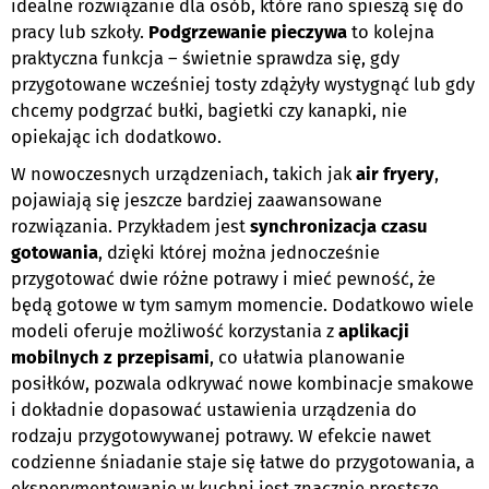
idealne rozwiązanie dla osób, które rano spieszą się do
pracy lub szkoły.
Podgrzewanie pieczywa
to kolejna
praktyczna funkcja – świetnie sprawdza się, gdy
przygotowane wcześniej tosty zdążyły wystygnąć lub gdy
chcemy podgrzać bułki, bagietki czy kanapki, nie
opiekając ich dodatkowo.
W nowoczesnych urządzeniach, takich jak
air fryery
,
pojawiają się jeszcze bardziej zaawansowane
rozwiązania. Przykładem jest
synchronizacja czasu
gotowania
, dzięki której można jednocześnie
przygotować dwie różne potrawy i mieć pewność, że
będą gotowe w tym samym momencie. Dodatkowo wiele
modeli oferuje możliwość korzystania z
aplikacji
mobilnych z przepisami
, co ułatwia planowanie
posiłków, pozwala odkrywać nowe kombinacje smakowe
i dokładnie dopasować ustawienia urządzenia do
rodzaju przygotowywanej potrawy. W efekcie nawet
codzienne śniadanie staje się łatwe do przygotowania, a
eksperymentowanie w kuchni jest znacznie prostsze.