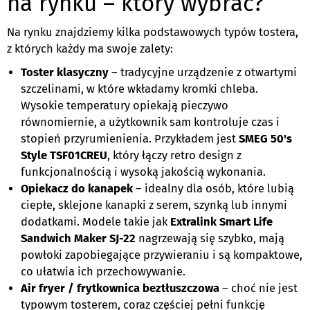
na rynku – który wybrać?
Na rynku znajdziemy kilka podstawowych typów tostera,
z których każdy ma swoje zalety:
Toster klasyczny
– tradycyjne urządzenie z otwartymi
szczelinami, w które wkładamy kromki chleba.
Wysokie temperatury opiekają pieczywo
równomiernie, a użytkownik sam kontroluje czas i
stopień przyrumienienia. Przykładem jest
SMEG 50's
Style TSF01CREU
, który łączy retro design z
funkcjonalnością i wysoką jakością wykonania.
Opiekacz do kanapek
– idealny dla osób, które lubią
ciepłe, sklejone kanapki z serem, szynką lub innymi
dodatkami. Modele takie jak
Extralink Smart Life
Sandwich Maker SJ-22
nagrzewają się szybko, mają
powłoki zapobiegające przywieraniu i są kompaktowe,
co ułatwia ich przechowywanie.
Air fryer / frytkownica beztłuszczowa
– choć nie jest
typowym tosterem, coraz częściej pełni funkcję