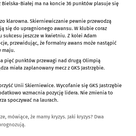
 Bielska-Białej ma na koncie 36 punktów plasuje się
dzo klarowna. Skierniewiczanie pewnie przewodzą
ją się do upragnionego awansu. W klubie coraz
 sukcesu jeszcze w kwietniu. Z kolei Adam
cje, przewidując, że formalny awans może nastąpić
w maju.
ma pięć punktów przewagi nad drugą Olimpią
ądza miała zaplanowany mecz z GKS Jastrzębie.
orzyść Unii Skierniewice. Wycofanie się GKS Jastrzębie
odatkowo wzmacnia pozycję lidera. Nie zmienia to
erza spoczywać na laurach.
e, mówiące, że mamy kryzys. Jaki kryzys? Dwa
prognozują.