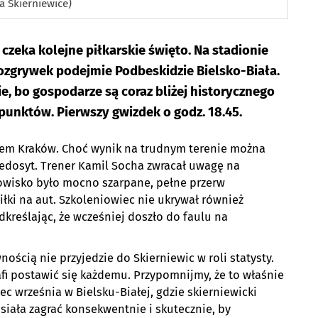
ia Skierniewice)
zeka kolejne piłkarskie święto. Na stadionie
rozgrywek podejmie Podbeskidzie Bielsko-Biała.
e, bo gospodarze są coraz bliżej historycznego
 punktów. Pierwszy gwizdek o godz. 18.45.
kiem Kraków. Choć wynik na trudnym terenie można
iedosyt. Trener Kamil Socha zwracał uwagę na
owisko było mocno szarpane, pełne przerw
ki na aut. Szkoleniowiec nie ukrywał również
dkreślając, że wcześniej doszło do faulu na
ością nie przyjedzie do Skierniewic w roli statysty.
afi postawić się każdemu. Przypomnijmy, że to właśnie
c września w Bielsku-Białej, gdzie skierniewicki
usiała zagrać konsekwentnie i skutecznie, by