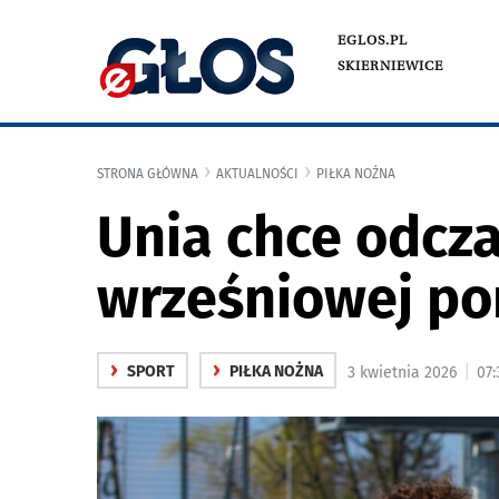
EGLOS.PL
SKIERNIEWICE
STRONA GŁÓWNA
AKTUALNOŚCI
PIŁKA NOŻNA
Unia chce odcz
wrześniowej por
›
›
|
SPORT
PIŁKA NOŻNA
3 kwietnia 2026
07: