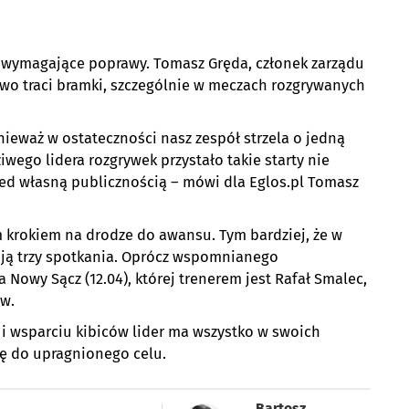
 wymagające poprawy. Tomasz Gręda, członek zarządu
atwo traci bramki, szczególnie w meczach rozgrywanych
nieważ w ostateczności nasz zespół strzela o jedną
wego lidera rozgrywek przystało takie starty nie
rzed własną publicznością – mówi dla Eglos.pl Tomasz
krokiem na drodze do awansu. Tym bardziej, że w
ają trzy spotkania. Oprócz wspomnianego
 Nowy Sącz (12.04), której trenerem jest Rafał Smalec,
ew.
e i wsparciu kibiców lider ma wszystko w swoich
się do upragnionego celu.
Bartosz