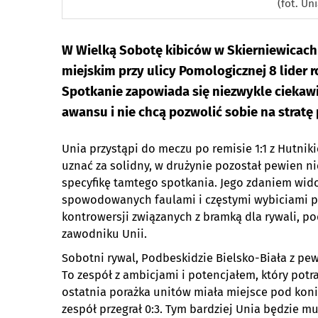
(fot. Un
W Wielką Sobotę kibiców w Skierniewicach c
miejskim przy ulicy Pomologicznej 8 lider 
Spotkanie zapowiada się niezwykle ciekawi
awansu i nie chcą pozwolić sobie na stratę
Unia przystąpi do meczu po remisie 1:1 z Hutni
uznać za solidny, w drużynie pozostał pewien n
specyfikę tamtego spotkania. Jego zdaniem wid
spowodowanych faulami i częstymi wybiciami pił
kontrowersji związanych z bramką dla rywali, po
zawodniku Unii.
Sobotni rywal, Podbeskidzie Bielsko-Biała z pewn
To zespół z ambicjami i potencjałem, który potr
ostatnia porażka unitów miała miejsce pod konie
zespół przegrał 0:3. Tym bardziej Unia będzie m