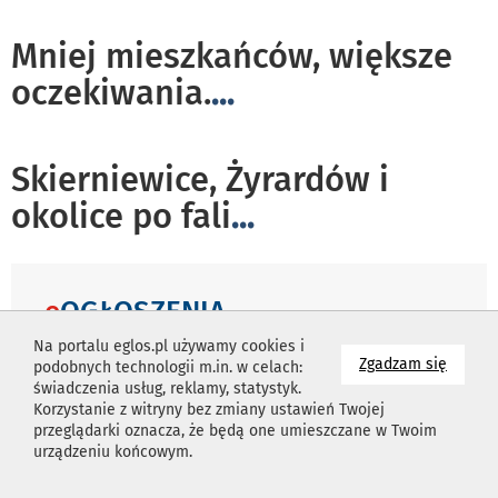
Mniej mieszkańców, większe
oczekiwania.
...
Skierniewice, Żyrardów i
okolice po fali
...
e
OGŁOSZENIA
Na portalu eglos.pl używamy cookies i
Już teraz możesz dodać ogłoszenie w cenie tylko 5,00 zł
na wyk
Zgadzam się
podobnych technologii m.in. w celach:
za tydzień - POZNAJ NOWE OGŁOSZENIA
świadczenia usług, reklamy, statystyk.
Korzystanie z witryny bez zmiany ustawień Twojej
przeglądarki oznacza, że będą one umieszczane w Twoim
WYSZUKAJ
urządzeniu końcowym.