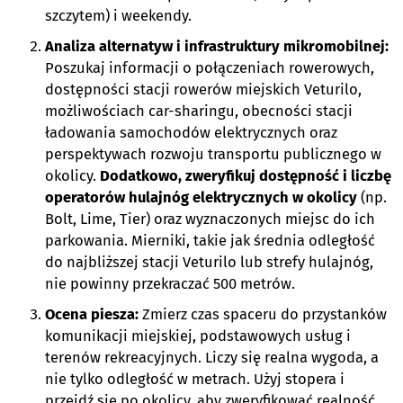
szczytem) i weekendy.
Analiza alternatyw i infrastruktury mikromobilnej:
Poszukaj informacji o połączeniach rowerowych,
dostępności stacji rowerów miejskich Veturilo,
możliwościach car-sharingu, obecności stacji
ładowania samochodów elektrycznych oraz
perspektywach rozwoju transportu publicznego w
okolicy.
Dodatkowo, zweryfikuj dostępność i liczbę
operatorów hulajnóg elektrycznych w okolicy
(np.
Bolt, Lime, Tier) oraz wyznaczonych miejsc do ich
parkowania. Mierniki, takie jak średnia odległość
do najbliższej stacji Veturilo lub strefy hulajnóg,
nie powinny przekraczać 500 metrów.
Ocena piesza:
Zmierz czas spaceru do przystanków
komunikacji miejskiej, podstawowych usług i
terenów rekreacyjnych. Liczy się realna wygoda, a
nie tylko odległość w metrach. Użyj stopera i
przejdź się po okolicy, aby zweryfikować realność