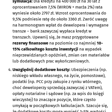
symulacja:
Dla kredytu na 400 000 zł na 30 lat z
oprocentowaniem 7,5% (WIRON + marża 2%) rata
wyniesie około 2797 zł. Wzrost oprocentowania do
9,5% podniesie ratę do około 3360 zł. Zwróć uwagę
na harmonogram wpłat do dewelopera i wymagane
transze – bank zazwyczaj wypłaca kredyt w
transzach. Upewnij się, że masz przygotowane
rezerwy finansowe
na poziomie co najmniej
10-
15% całkowitego kosztu inwestycji
na wypadek
nieprzewidzianych opóźnień, zmian cen materiałów
lub dodatkowych prac wykończeniowych.
Uwzględnij dodatkowe koszty:
Ubezpieczenia (np.
niskiego wkładu własnego, na życie, pomostowe),
podatki (np. PCC przy zakupie z rynku wtórnego,
choć deweloperzy sprzedają zazwyczaj z VATem),
opłaty notarialne i sądowe (np. za wpis do księgi
wieczystej) to znaczące pozycje, które często
umykają w początkowych kalkulacjach. Szacuje się,
że dodatkowe koszty mogą wynieść 3-5% wartości