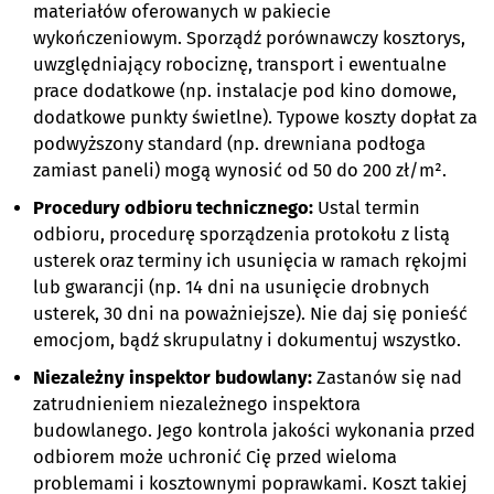
materiałów oferowanych w pakiecie
wykończeniowym. Sporządź porównawczy kosztorys,
uwzględniający robociznę, transport i ewentualne
prace dodatkowe (np. instalacje pod kino domowe,
dodatkowe punkty świetlne). Typowe koszty dopłat za
podwyższony standard (np. drewniana podłoga
zamiast paneli) mogą wynosić od 50 do 200 zł/m².
Procedury odbioru technicznego:
Ustal termin
odbioru, procedurę sporządzenia protokołu z listą
usterek oraz terminy ich usunięcia w ramach rękojmi
lub gwarancji (np. 14 dni na usunięcie drobnych
usterek, 30 dni na poważniejsze). Nie daj się ponieść
emocjom, bądź skrupulatny i dokumentuj wszystko.
Niezależny inspektor budowlany:
Zastanów się nad
zatrudnieniem niezależnego inspektora
budowlanego. Jego kontrola jakości wykonania przed
odbiorem może uchronić Cię przed wieloma
problemami i kosztownymi poprawkami. Koszt takiej