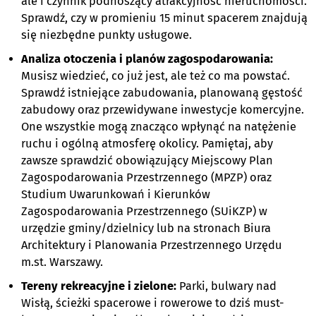
ale i czynnik podnoszący atrakcyjność nieruchomości.
Sprawdź, czy w promieniu 15 minut spacerem znajdują
się niezbędne punkty usługowe.
Analiza otoczenia i planów zagospodarowania:
Musisz wiedzieć, co już jest, ale też co ma powstać.
Sprawdź istniejące zabudowania, planowaną gęstość
zabudowy oraz przewidywane inwestycje komercyjne.
One wszystkie mogą znacząco wpłynąć na natężenie
ruchu i ogólną atmosferę okolicy. Pamiętaj, aby
zawsze sprawdzić obowiązujący Miejscowy Plan
Zagospodarowania Przestrzennego (MPZP) oraz
Studium Uwarunkowań i Kierunków
Zagospodarowania Przestrzennego (SUiKZP) w
urzędzie gminy/dzielnicy lub na stronach Biura
Architektury i Planowania Przestrzennego Urzędu
m.st. Warszawy.
Tereny rekreacyjne i zielone:
Parki, bulwary nad
Wisłą, ścieżki spacerowe i rowerowe to dziś must-