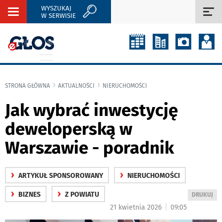
WYSZUKAJ
Rozwiń
Roz
W SERWISIE
nawigację
naw
STRONA GŁÓWNA
AKTUALNOŚCI
NIERUCHOMOŚCI
Jak wybrać inwestycję
deweloperską w
Warszawie - poradnik
›
›
ARTYKUŁ SPONSOROWANY
NIERUCHOMOŚCI
›
›
BIZNES
Z POWIATU
WYDRUKUJ
DRUKUJ
PODSTRON
|
21 kwietnia 2026
09:05
DO