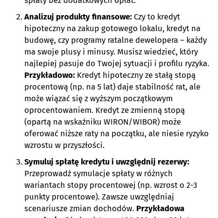
spłaty bez dodatkowych opłat.
Analizuj produkty finansowe:
Czy to kredyt
hipoteczny na zakup gotowego lokalu, kredyt na
budowę, czy programy ratalne dewelopera – każdy
ma swoje plusy i minusy. Musisz wiedzieć, który
najlepiej pasuje do Twojej sytuacji i profilu ryzyka.
Przykładowo:
Kredyt hipoteczny ze stałą stopą
procentową (np. na 5 lat) daje stabilność rat, ale
może wiązać się z wyższym początkowym
oprocentowaniem. Kredyt ze zmienną stopą
(opartą na wskaźniku WIRON/WIBOR) może
oferować niższe raty na początku, ale niesie ryzyko
wzrostu w przyszłości.
Symuluj spłatę kredytu i uwzględnij rezerwy:
Przeprowadź symulacje spłaty w różnych
wariantach stopy procentowej (np. wzrost o 2-3
punkty procentowe). Zawsze uwzględniaj
scenariusze zmian dochodów.
Przykładowa