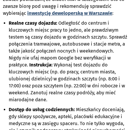
zawsze biorę pod uwagę i rekomenduję sprawdzić
wybierając
inwestycję deweloperską w Warszawie
:
Realne czasy dojazdu:
Odległość do centrum i
kluczowych miejsc pracy to jedno, ale prawdziwym
testem są czasy dojazdu w godzinach szczytu. Sprawdź
połączenia tramwajowe, autobusowe i stacje metra, a
także jakość połączeń nocnych i weekendowych.
Nigdy nie ufaj mapom Google bez weryfikacji w
praktyce.
Instrukcja:
Wykonaj test dojazdu do
kluczowych miejsc (np. do pracy, centrum miasta,
ulubionej dzielnicy) w godzinach szczytu (np. 8:00 i
17:00) oraz poza szczytem (np. 22:00) w dni robocze i w
weekend. Zanotuj realne czasy podróży, aby mieć
miarodajne dane.
Dostęp do usług codziennych:
Mieszkańcy doceniają,
gdy sklepy spożywcze, apteki, placówki edukacyjne i
medyczne są w zasięgu spaceru. To nie tylko wygoda,