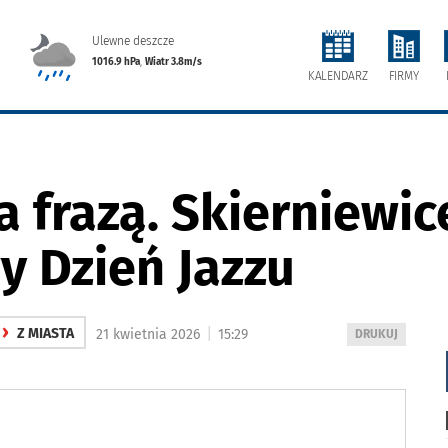
Ulewne deszcze
1016.9 hPa
,
Wiatr 3.8m/s
FIRMY
KALENDARZ
 frazą. Skierniewic
 Dzień Jazzu
›
|
Z MIASTA
21 kwietnia 2026
15:29
WYDRUKUJ
DRUKUJ
PODSTRONĘ
DO