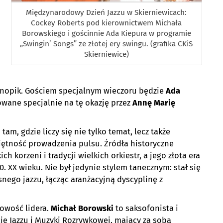
Międzynarodowy Dzień Jazzu w Skierniewicach:
Cockey Roberts pod kierownictwem Michała
Borowskiego i gościnnie Ada Kiepura w programie
„Swingin’ Songs” ze złotej ery swingu. (grafika CKiS
Skierniewice)
 Knopik. Gościem specjalnym wieczoru będzie
Ada
towane specjalnie na tę okazję przez
Annę Marię
am, gdzie liczy się nie tylko temat, lecz także
jętność prowadzenia pulsu. Źródła historyczne
 korzeni i tradycji wielkich orkiestr, a jego złota era
0. XX wieku. Nie był jedynie stylem tanecznym: stał się
ego jazzu, łącząc aranżacyjną dyscyplinę z
bowość lidera.
Michał Borowski
to saksofonista i
e Jazzu i Muzyki Rozrywkowej, mający za sobą