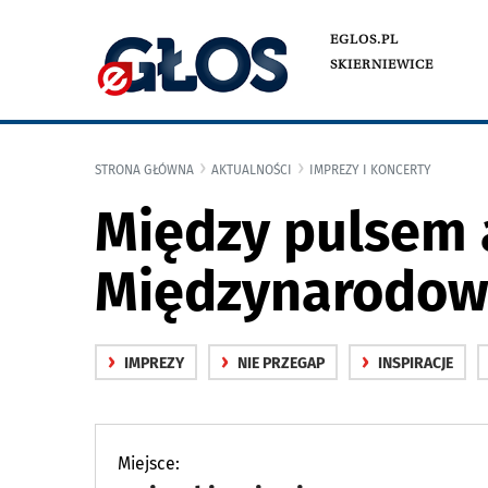
EGLOS.PL
SKIERNIEWICE
STRONA GŁÓWNA
AKTUALNOŚCI
IMPREZY I KONCERTY
Między pulsem a
Międzynarodowy
›
›
›
IMPREZY
NIE PRZEGAP
INSPIRACJE
Miejsce: