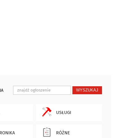
IA
WYSZUKAJ
USŁUGI
RONIKA
RÓŻNE