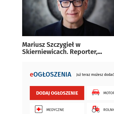
Mariusz Szczygieł w
Skierniewicach. Reporter,
...
e
OGŁOSZENIA
Już teraz możesz dodać
DODAJ OGŁOSZENIE
MOTOR
MEDYCZNE
ROLNI