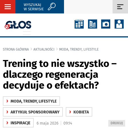
WYSZUKAJ
Rozwiń
Roz
W SERWISIE
nawigację
naw
STRONA GŁÓWNA
AKTUALNOŚCI
MODA, TRENDY, LIFESTYLE
Trening to nie wszystko –
dlaczego regeneracja
decyduje o efektach?
›
MODA, TRENDY, LIFESTYLE
›
›
ARTYKUŁ SPONSOROWANY
KOBIETA
›
|
INSPIRACJE
6 maja 2026
09:14
WYDRUKUJ
DRUKUJ