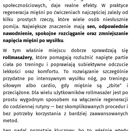
społecznościowych, daje realne efekty. W praktyce
regeneracja mięśni po ćwiczeniach najczęściej zależy od
kilku prostych rzeczy, które wiele osób niesłusznie
pomija. Największe znaczenie mają
sen, odpowiednie
nawodnienie, spokojne rozciąganie oraz zmniejszanie
napięcia mięśni po wysiłku
.
W tym właśnie miejscu dobrze sprawdzają się
rollmasażery
, które pomagają rozluźnić napięte partie
ciała po treningu i poprawiają subiektywne odczucie
lekkości oraz komfortu. To rozwiązanie szczególnie
przydatne po intensywnym wysiłku nóg, po treningu
siłowym albo cardio, gdy mięśnie są „zbite” i
przeciążone. Dla wielu użytkowników rollmasażer jest po
prostu wygodnym sposobem na włączenie regeneracji
do codziennej rutyny — bez skomplikowanych procedur i
bez potrzeby korzystania z bardziej zaawansowanych
metod.
Sen nadal pozostaje kluczowy, bo to właśnie wtedy