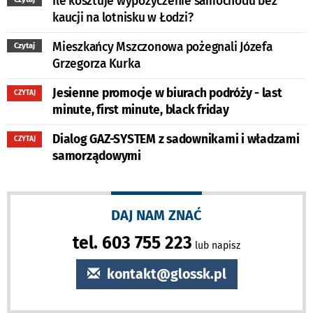
Ile kosztuje wypożyczenie samochodu bez
kaucji na lotnisku w Łodzi?
Mieszkańcy Mszczonowa pożegnali Józefa
Czytaj
Grzegorza Kurka
Jesienne promocje w biurach podróży - last
CZYTAJ
minute, first minute, black friday
Dialog GAZ-SYSTEM z sadownikami i władzami
CZYTAJ
samorządowymi
DAJ NAM ZNAĆ
tel. 603 755 223
lub napisz
kontakt@glossk.pl