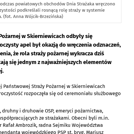
. Podczas powiatowych obchodów Dnia Strażaka wręczono
zystości podkreślali rosnącą rolę straży w systemie
 (fot. Anna Wójcik-Brzezińska)
Pożarnej w Skierniewicach odbyły się
czysty apel był okazją do wręczenia odznaczeń,
nia, że rola straży pożarnej wykracza dziś
tają się jednym z najważniejszych elementów
j.
j Państwowej Straży Pożarnej w Skierniewicach
roczystość rozpoczęła się od ceremoniału służbowego
, druhny i druhowie OSP, emeryci pożarnictwa,
współpracujących ze strażakami. Obecni byli m.in.
tor Rafał Ambrozik, radna Sejmiku Województwa
omendanta wojewódzkiego PSP st. bryg. Mariusz