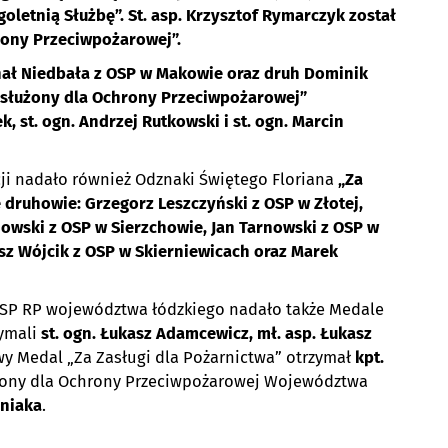
letnią Służbę”. St. asp. Krzysztof Rymarczyk został
rony Przeciwpożarowej”.
hał Niedbała z OSP w Makowie oraz druh Dominik
służony dla Ochrony Przeciwpożarowej”
k, st. ogn. Andrzej Rutkowski i st. ogn. Marcin
ji nadało również Odznaki Świętego Floriana
„Za
e druhowie: Grzegorz Leszczyński z OSP w Złotej,
owski z OSP w Sierzchowie, Jan Tarnowski z OSP w
usz Wójcik z OSP w Skierniewicach oraz Marek
SP RP województwa łódzkiego nadało także Medale
zymali
st. ogn. Łukasz Adamcewicz, mł. asp. Łukasz
wy Medal „Za Zasługi dla Pożarnictwa” otrzymał
kpt.
żony dla Ochrony Przeciwpożarowej Województwa
aniaka
.