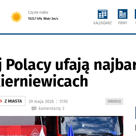
Czyste niebo
1023.7 hPa
,
Wiatr 3m/s
FIRMY
KALENDARZ
 Polacy ufają najbar
kierniewicach
›
|
Z MIASTA
29 maja 2026
17:10
WYDRUKUJ
DRUKUJ
PODSTRONĘ
komentarzy 3
DO