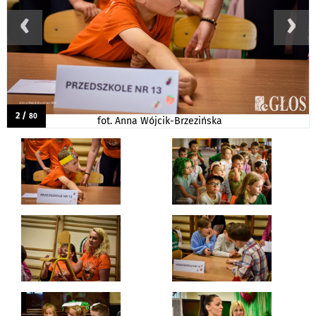
‹
›
2 /
80
fot. Anna Wójcik-Brzezińska