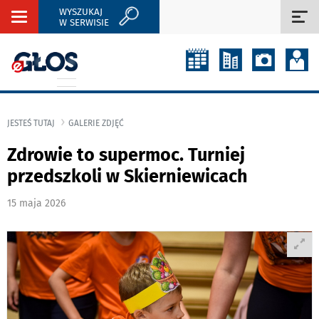
WYSZUKAJ
Rozwiń
Roz
W SERWISIE
nawigację
naw
JESTEŚ TUTAJ
GALERIE ZDJĘĆ
Zdrowie to supermoc. Turniej
przedszkoli w Skierniewicach
15 maja 2026