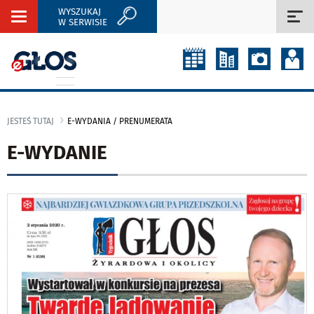
WYSZUKAJ
Rozwiń
Roz
W SERWISIE
nawigację
naw
JESTEŚ TUTAJ
E-WYDANIA / PRENUMERATA
E-WYDANIE