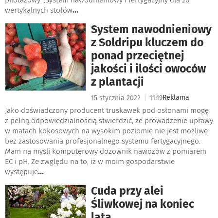
pilotażowy „System nawodnieniowy i fertygacyjny dla 20
wertykalnych stołów
...
System nawodnieniowy
z Soldripu kluczem do
ponad przeciętnej
jakości i ilości owoców
z plantacji
|
Reklama
15 stycznia 2022
11:19
Jako doświadczony producent truskawek pod osłonami mogę
z pełną odpowiedzialnością stwierdzić, że prowadzenie uprawy
w matach kokosowych na wysokim poziomie nie jest możliwe
bez zastosowania profesjonalnego systemu fertygacyjnego.
Mam na myśli komputerowy dozownik nawozów z pomiarem
EC i pH. Ze zwględu na to, iż w moim gospodarstwie
występuje
...
Cuda przy alei
Śliwkowej na koniec
lata