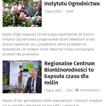
Instytutu Ogrodnictwa
|
1 lipca 2022
12:49
Każdy mógł zobaczyć (22.06) pracę naukowców od kuchni.
Instytut Ogrodnictwa zorganizował dzień otwartych drzwi.
Goście zapoznali się z projektami, które prowadzi IO,
dowiedzieli, że instytut może stworzyć nowy, innowacyjny
produkt dla przemysłu.
Regionalne Centrum
Bioróżnorodności to
kapsuła czasu dla
roślin
|
Komentarzy 1
1 lipca 2022
12:13
Nawet 30 tys. genotypów roślin warzywnych i zielnych znajdzie
się w ośrodku otwartym na początku czerwca w