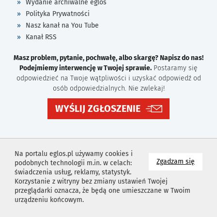
Wydanie archiwalne eglos
Polityka Prywatności
Nasz kanał na You Tube
Kanał RSS
Masz problem, pytanie, pochwałę, albo skargę? Napisz do nas!
Podejmiemy interwencję w Twojej sprawie.
Postaramy się
odpowiedzieć na Twoje wątpliwości i uzyskać odpowiedź od
osób odpowiedzialnych. Nie zwlekaj!
WYŚLIJ ZGŁOSZENIE
Na portalu eglos.pl używamy cookies i
na wyk
Zgadzam się
podobnych technologii m.in. w celach:
świadczenia usług, reklamy, statystyk.
Korzystanie z witryny bez zmiany ustawień Twojej
przeglądarki oznacza, że będą one umieszczane w Twoim
urządzeniu końcowym.
Projekt i wykonanie
Agencja Reklamowa
Idealmedia /
Web
Development