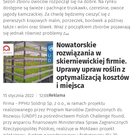
Sezon zbioru owoców rozpoczął się na dobre. Na rynku
dostępne są świeże i pachnące truskawki, czereśnie, owoce
jagody kamczackiej. Za chwilę będziemy cieszyć się z
pierwszych krajowych malin, porzeczek, borówek a później
także i wiśni oraz śliwek. Wraz z początkiem zbiorów pojawiają
się jednak również problemy z
...
Nowatorskie
rozwiązania w
skierniewickiej firmie.
Uprawy upraw roślin z
optymalizacją kosztów
i miejsca
|
Reklama
15 stycznia 2022
12:08
Firma - PPHU Soldrip Sp. z o.o., w ramach projektu
realizowanego przez Program Narodów Zjednoczonych ds.
Rozwoju (UNDP) za pośrednictwem Polish Challenge Found,
przy wsparciu finansowym Ministerstwa Spraw Zagranicznych
Rzeczypospolitej Polskiej, realizuje w Mołdawii projekt