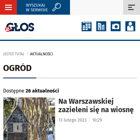
WYSZUKAJ
Rozwiń
Roz
W SERWISIE
nawigację
naw
JESTEŚ TUTAJ
AKTUALNOŚCI
OGRÓD
Dostępne
26 aktualności
Na Warszawskiej
zazieleni się na wiosnę
|
13 lutego 2023
10:29