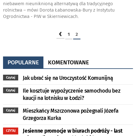
niebawem nieuniknioną alternatywą dla tradycyjnego
rolnictwa – mówi Dorota Łabanowska-Bury z Instytutu
Ogrodnictwa - PIW w Skierniewicach.
‹
1
2
POPULARNE
KOMENTOWANE
Jak ubrać się na Uroczystość Komunijną
Czytaj
Ile kosztuje wypożyczenie samochodu bez
Czytaj
kaucji na lotnisku w Łodzi?
Mieszkańcy Mszczonowa pożegnali Józefa
Czytaj
Grzegorza Kurka
Jesienne promocje w biurach podróży - last
CZYTAJ