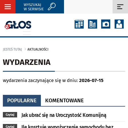
WYSZUKAJ
Rozwiń
Roz
W SERWISIE
nawigację
naw
JESTEŚ TUTAJ
AKTUALNOŚCI
WYDARZENIA
wydarzenia zaczynające się w dniu:
2026-07-15
POPULARNE
KOMENTOWANE
Jak ubrać się na Uroczystość Komunijną
Czytaj
Ile kosztuje wypożyczenie samochodu bez
Czytaj