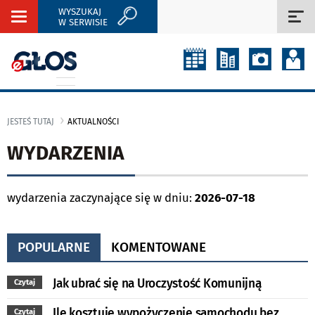
WYSZUKAJ
Rozwiń
Roz
W SERWISIE
nawigację
naw
JESTEŚ TUTAJ
AKTUALNOŚCI
WYDARZENIA
wydarzenia zaczynające się w dniu:
2026-07-18
POPULARNE
KOMENTOWANE
Jak ubrać się na Uroczystość Komunijną
Czytaj
Ile kosztuje wypożyczenie samochodu bez
Czytaj