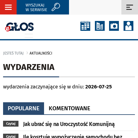
WYSZUKAJ
Rozwiń
Roz
W SERWISIE
nawigację
naw
JESTEŚ TUTAJ
AKTUALNOŚCI
WYDARZENIA
wydarzenia zaczynające się w dniu:
2026-07-25
POPULARNE
KOMENTOWANE
Jak ubrać się na Uroczystość Komunijną
Czytaj
Ile kosztuje wypożyczenie samochodu bez
Czytaj