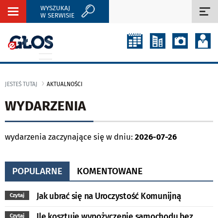
WYSZUKAJ
Rozwiń
Roz
W SERWISIE
nawigację
naw
JESTEŚ TUTAJ
AKTUALNOŚCI
WYDARZENIA
wydarzenia zaczynające się w dniu:
2026-07-26
POPULARNE
KOMENTOWANE
Jak ubrać się na Uroczystość Komunijną
Czytaj
Ile kosztuje wypożyczenie samochodu bez
Czytaj