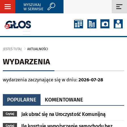
WYSZUKAJ
Rozwiń
Roz
W SERWISIE
nawigację
naw
JESTEŚ TUTAJ
AKTUALNOŚCI
WYDARZENIA
wydarzenia zaczynające się w dniu:
2026-07-28
POPULARNE
KOMENTOWANE
Jak ubrać się na Uroczystość Komunijną
Czytaj
Ile kosztuje wypożyczenie samochodu bez
Czytaj