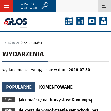
WYSZUKAJ
Rozwiń
Roz
W SERWISIE
nawigację
naw
JESTEŚ TUTAJ
AKTUALNOŚCI
WYDARZENIA
wydarzenia zaczynające się w dniu:
2026-07-30
POPULARNE
KOMENTOWANE
Jak ubrać się na Uroczystość Komunijną
Czytaj
Ile kosztuje wypożyczenie samochodu bez
Czytaj