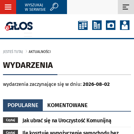
WYSZUKAJ
Rozwiń
Roz
W SERWISIE
nawigację
naw
JESTEŚ TUTAJ
AKTUALNOŚCI
WYDARZENIA
wydarzenia zaczynające się w dniu:
2026-08-02
POPULARNE
KOMENTOWANE
Jak ubrać się na Uroczystość Komunijną
Czytaj
Ile kosztuje wypożyczenie samochodu bez
Czytaj