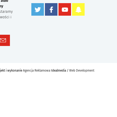
 albo
my
staramy
wości i
jekt i wykonanie
Agencja Reklamowa
Idealmedia /
Web Development