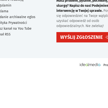
Masz problem, pytanie, pochwałę,
gulamin
skargę? Napisz do nas! Podejmie
interwencję w Twojej sprawie.
Po
klama
się odpowiedzieć na Twoje wątpli
danie archiwalne eglos
uzyskać odpowiedź od osób
ityka Prywatności
odpowiedzialnych. Nie zwlekaj!
sz kanał na You Tube
nał RSS
WYŚLIJ ZGŁOSZENIE
Pro