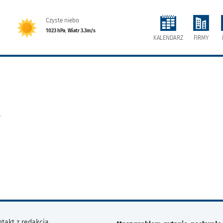
Czyste niebo
1023 hPa
,
Wiatr 3.3m/s
FIRMY
KALENDARZ
takt z redakcją