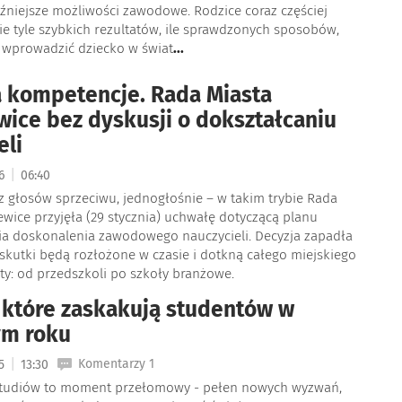
źniejsze możliwości zawodowe. Rodzice coraz częściej
ie tyle szybkich rezultatów, ile sprawdzonych sposobów,
 wprowadzić dziecko w świat
...
a kompetencje. Rada Miasta
wice bez dyskusji o dokształcaniu
eli
|
26
06:40
z głosów sprzeciwu, jednogłośnie – w takim trybie Rada
ewice przyjęła (29 stycznia) uchwałę dotyczącą planu
a doskonalenia zawodowego nauczycieli. Decyzja zapadła
j skutki będą rozłożone w czasie i dotkną całego miejskiego
ty: od przedszkoli po szkoły branżowe.
, które zaskakują studentów w
ym roku
|
Komentarzy 1
25
13:30
studiów to moment przełomowy - pełen nowych wyzwań,