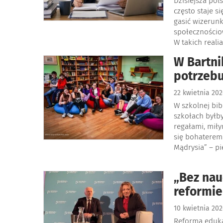
Dzisiejsza pol
często staje s
gasić wizerun
społecznościo
W takich real
W Bartni
potrzebu
22 kwietnia 20
W szkolnej bib
szkołach byłb
regałami, miły
się bohaterem.
Mądrysia” – p
„Bez nau
reformie
10 kwietnia 20
Reforma eduka