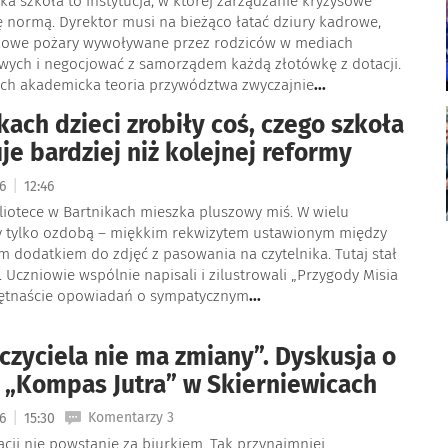
ska szkoła to instytucja, w której zarządzanie kryzysowe
ię normą. Dyrektor musi na bieżąco łatać dziury kadrowe,
kowe pożary wywoływane przez rodziców w mediach
wych i negocjować z samorządem każdą złotówkę z dotacji.
iach akademicka teoria przywództwa zwyczajnie
...
kach dzieci zrobiły coś, czego szkoła
je bardziej niż kolejnej reformy
|
26
12:46
liotece w Bartnikach mieszka pluszowy miś. W wielu
y tylko ozdobą – miękkim rekwizytem ustawionym między
m dodatkiem do zdjęć z pasowania na czytelnika. Tutaj stał
 Uczniowie wspólnie napisali i zilustrowali „Przygody Misia
iętnaście opowiadań o sympatycznym
...
czyciela nie ma zmiany”. Dyskusja o
 „Kompas Jutra” w Skierniewicach
|
Komentarzy 3
26
15:30
cji nie powstanie za biurkiem. Tak przynajmniej