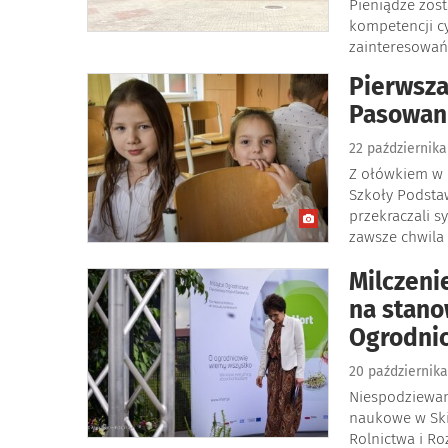
Pieniądze zos
kompetencji cy
zainteresowań
Pierwszak
Pasowani
22 październik
Z ołówkiem w 
Szkoły Podsta
przekraczali 
zawsze chwila 
Milczeni
na stano
Ogrodnic
20 październik
Niespodziewan
naukowe w Ski
Rolnictwa i Ro