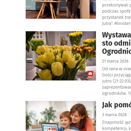
przekonywali 
podczas spotka
przystanek tra
Jutra”. Minist
Wystawa 
sto odmi
Ogrodnic
21 marca 2026
Od rana w oran
Gości przyciąg
jutro (21-22.0
zaprezentowa
ogrodników. T
Jak pomó
|
3 marca 2026
Znajomość jęz
kompetencji, k