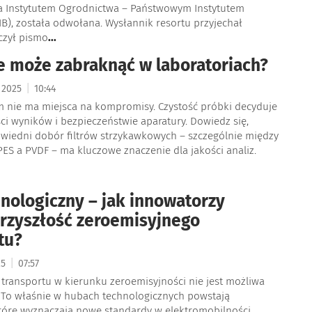
a Instytutem Ogrodnictwa – Państwowym Instytutem
B), została odwołana. Wysłannik resortu przyjechał
czył pismo
...
e może zabraknąć w laboratoriach?
|
a 2025
10:44
m nie ma miejsca na kompromisy. Czystość próbki decyduje
i wyników i bezpieczeństwie aparatury. Dowiedz się,
wiedni dobór filtrów strzykawkowych – szczególnie między
S a PVDF – ma kluczowe znaczenie dla jakości analiz.
nologiczny – jak innowatorzy
rzyszłość zeroemisyjnego
tu?
|
25
07:57
transportu w kierunku zeroemisyjności nie jest możliwa
. To właśnie w hubach technologicznych powstają
które wyznaczają nowe standardy w elektromobilności,