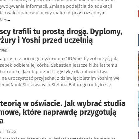
ywoływania informacji. Zmiana podejścia do edukacji
k trwale opanować nowy materiał przy rozsądnym
su –
...
cy trafili tu prostą drogą. Dyplomy,
żury i Yoshi przed uczelnią
19:05
a prosto z nocnego dyżuru na OIOM-ie, by zobaczyć, jak
czepek odbiera jej córka. Sebastian jeszcze kilka lat temu
atronikę. Jakub porzucił logistykę dla ratownictwa
 na uroczystość przyjechał z dziewięcioletnim Yoshim.We
emii Nauk Stosowanych Stefana Batorego odbyło się
 teorią w oświacie. Jak wybrać studia
mowe, które naprawdę przygotują
a
|
26
12:56