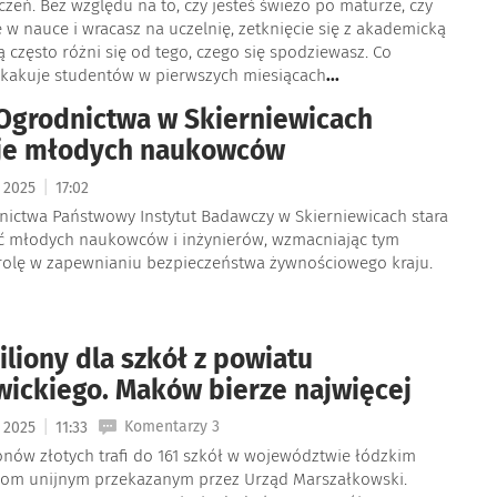
czeń. Bez względu na to, czy jesteś świeżo po maturze, czy
 w nauce i wracasz na uczelnię, zetknięcie się z akademicką
ą często różni się od tego, czego się spodziewasz. Co
askakuje studentów w pierwszych miesiącach
...
 Ogrodnictwa w Skierniewicach
je młodych naukowców
|
a 2025
17:02
dnictwa Państwowy Instytut Badawczy w Skierniewicach stara
ąć młodych naukowców i inżynierów, wzmacniając tym
olę w zapewnianiu bezpieczeństwa żywnościowego kraju.
iliony dla szkół z powiatu
wickiego. Maków bierze najwięcej
|
Komentarzy 3
a 2025
11:33
onów złotych trafi do 161 szkół w województwie łódzkim
zom unijnym przekazanym przez Urząd Marszałkowski.