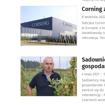
Corning 
8 września 202
Fabryka Cornin
w Europie, a 
światłowody ro
rekrutacja. Te
Sadowni
gospoda
|
4 maja 2021
0
Sadownicy ma
gospodarstw. 
zwrócił się do
interwencję.–
Czarnecki wic