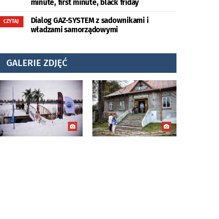
minute, first minute, black friday
Dialog GAZ-SYSTEM z sadownikami i
CZYTAJ
władzami samorządowymi
GALERIE ZDJĘĆ