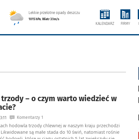
Lekkie przelotne opady deszczu
1015 hPa
,
Wiatr 3.1m/s
FIRMY
KALENDARZ
trzody – o czym warto wiedzieć w
acie?
Komentarzy 1
3:11
atach hodowla trzody chlewnej w naszym kraju przechodzi
 Likwidowane są małe stada do 10 świń, natomiast rośnie
ść hodowli, które w ciągu ostatnich 5 lat zwiększyły się