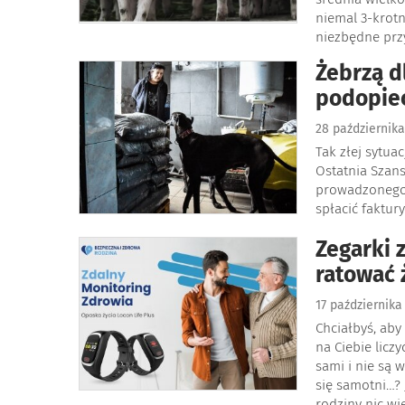
niemal 3-krotn
niezbędne przy
Żebrzą d
podopie
28 październik
Tak złej sytua
Ostatnia Szan
prowadzonego p
spłacić faktur
Zegarki 
ratować 
17 październik
Chciałbyś, aby
na Ciebie licz
sami i nie są 
się samotni…? 
rodziny nic wi