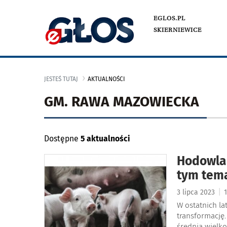
EGLOS.PL
SKIERNIEWICE
JESTEŚ TUTAJ
AKTUALNOŚCI
GM. RAWA MAZOWIECKA
Dostępne
5 aktualności
Hodowla 
tym tem
|
3 lipca 2023
1
W ostatnich l
transformację.
średnia wielko