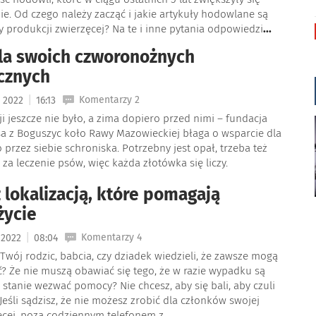
ie. Od czego należy zacząć i jakie artykuły hodowlane są
 produkcji zwierzęcej? Na te i inne pytania odpowiedzi
...
la swoich czworonożnych
cznych
|
Komentarzy 2
a 2022
16:13
cji jeszcze nie było, a zima dopiero przed nimi – fundacja
sa z Boguszyc koło Rawy Mazowieckiej błaga o wsparcie dla
rzez siebie schroniska. Potrzebny jest opał, trzeba też
y za leczenie psów, więc każda złotówka się liczy.
z lokalizacją, które pomagają
życie
|
Komentarzy 4
a 2022
08:04
 Twój rodzic, babcia, czy dziadek wiedzieli, że zawsze mogą
yć? Że nie muszą obawiać się tego, że w razie wypadku są
w stanie wezwać pomocy? Nie chcesz, aby się bali, aby czuli
Jeśli sądzisz, że nie możesz zrobić dla członków swojej
ęcej, poza codziennym telefonem z
...